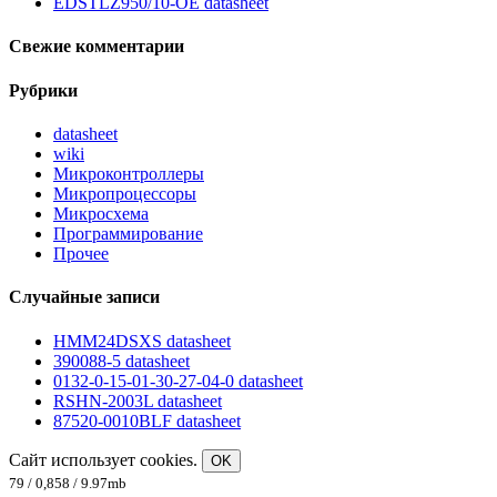
EDSTLZ950/10-OE datasheet
Свежие комментарии
Рубрики
datasheet
wiki
Микроконтроллеры
Микропроцессоры
Микросхема
Программирование
Прочее
Случайные записи
HMM24DSXS datasheet
390088-5 datasheet
0132-0-15-01-30-27-04-0 datasheet
RSHN-2003L datasheet
87520-0010BLF datasheet
Сайт использует cookies.
OK
79 / 0,858 / 9.97mb