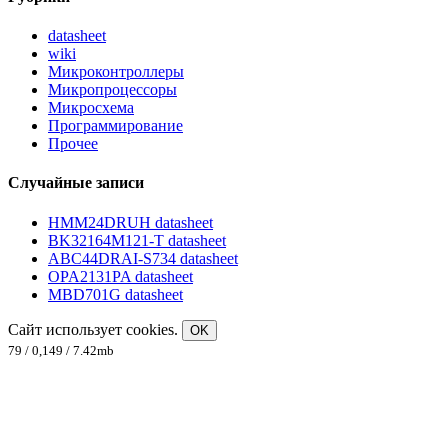
datasheet
wiki
Микроконтроллеры
Микропроцессоры
Микросхема
Программирование
Прочее
Случайные записи
HMM24DRUH datasheet
BK32164M121-T datasheet
ABC44DRAI-S734 datasheet
OPA2131PA datasheet
MBD701G datasheet
Сайт использует cookies.
OK
79 / 0,149 / 7.42mb