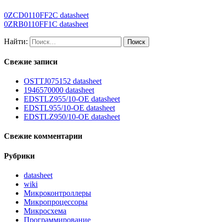
0ZCD0110FF2C datasheet
0ZRB0110FF1C datasheet
Найти:
Свежие записи
OSTTJ075152 datasheet
1946570000 datasheet
EDSTLZ955/10-OE datasheet
EDSTL955/10-OE datasheet
EDSTLZ950/10-OE datasheet
Свежие комментарии
Рубрики
datasheet
wiki
Микроконтроллеры
Микропроцессоры
Микросхема
Программирование