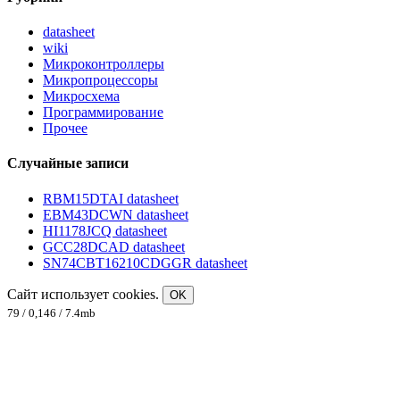
datasheet
wiki
Микроконтроллеры
Микропроцессоры
Микросхема
Программирование
Прочее
Случайные записи
RBM15DTAI datasheet
EBM43DCWN datasheet
HI1178JCQ datasheet
GCC28DCAD datasheet
SN74CBT16210CDGGR datasheet
Сайт использует cookies.
OK
79 / 0,146 / 7.4mb