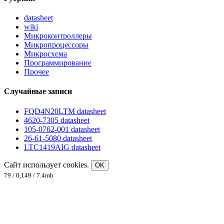
datasheet
wiki
Микроконтроллеры
Микропроцессоры
Микросхема
Программирование
Прочее
Случайные записи
FQD4N20LTM datasheet
4620-7305 datasheet
105-0762-001 datasheet
26-61-5080 datasheet
LTC1419AIG datasheet
Сайт использует cookies.
OK
79 / 0,149 / 7.4mb