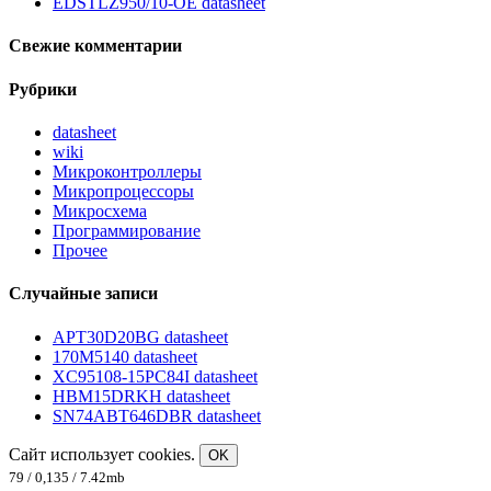
EDSTLZ950/10-OE datasheet
Свежие комментарии
Рубрики
datasheet
wiki
Микроконтроллеры
Микропроцессоры
Микросхема
Программирование
Прочее
Случайные записи
APT30D20BG datasheet
170M5140 datasheet
XC95108-15PC84I datasheet
HBM15DRKH datasheet
SN74ABT646DBR datasheet
Сайт использует cookies.
OK
79 / 0,135 / 7.42mb