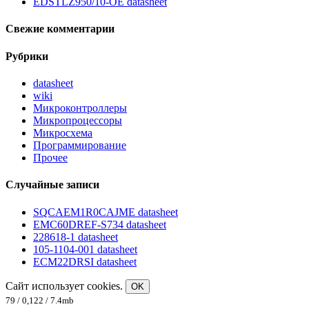
EDSTLZ950/10-OE datasheet
Свежие комментарии
Рубрики
datasheet
wiki
Микроконтроллеры
Микропроцессоры
Микросхема
Программирование
Прочее
Случайные записи
SQCAEM1R0CAJME datasheet
EMC60DREF-S734 datasheet
228618-1 datasheet
105-1104-001 datasheet
ECM22DRSI datasheet
Сайт использует cookies.
OK
79 / 0,122 / 7.4mb