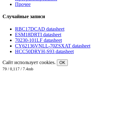
Прочее
Случайные записи
RBC17DCAD datasheet
ESM18DRTI datasheet
70230-101LF datasheet
CY62136VNLL-70ZSXAT datasheet
HCC50DRYH-S93 datasheet
Сайт использует cookies.
OK
79 / 0,117 / 7.4mb