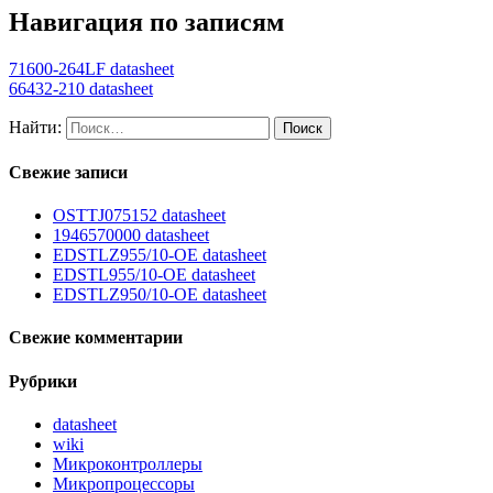
Навигация по записям
71600-264LF datasheet
66432-210 datasheet
Найти:
Свежие записи
OSTTJ075152 datasheet
1946570000 datasheet
EDSTLZ955/10-OE datasheet
EDSTL955/10-OE datasheet
EDSTLZ950/10-OE datasheet
Свежие комментарии
Рубрики
datasheet
wiki
Микроконтроллеры
Микропроцессоры