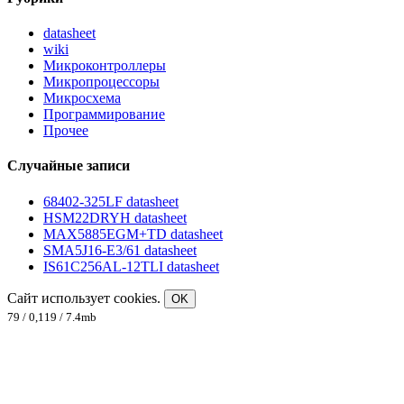
datasheet
wiki
Микроконтроллеры
Микропроцессоры
Микросхема
Программирование
Прочее
Случайные записи
68402-325LF datasheet
HSM22DRYH datasheet
MAX5885EGM+TD datasheet
SMA5J16-E3/61 datasheet
IS61C256AL-12TLI datasheet
Сайт использует cookies.
OK
79 / 0,119 / 7.4mb