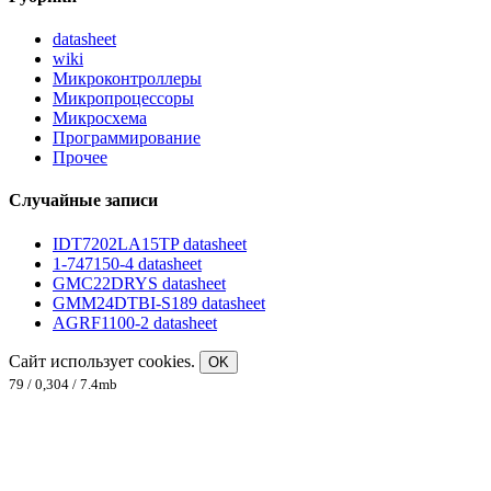
datasheet
wiki
Микроконтроллеры
Микропроцессоры
Микросхема
Программирование
Прочее
Случайные записи
IDT7202LA15TP datasheet
1-747150-4 datasheet
GMC22DRYS datasheet
GMM24DTBI-S189 datasheet
AGRF1100-2 datasheet
Сайт использует cookies.
OK
79 / 0,304 / 7.4mb