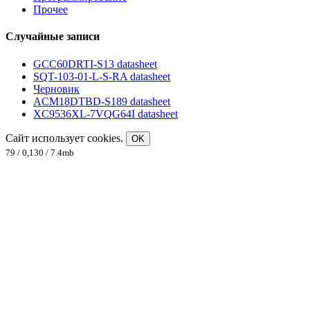
Прочее
Случайные записи
GCC60DRTI-S13 datasheet
SQT-103-01-L-S-RA datasheet
Черновик
ACM18DTBD-S189 datasheet
XC9536XL-7VQG64I datasheet
Сайт использует cookies.
OK
79 / 0,130 / 7.4mb