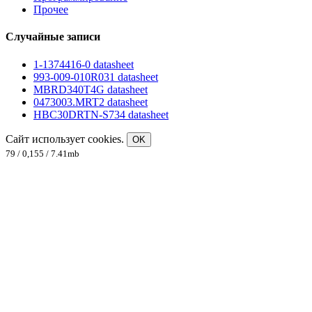
Прочее
Случайные записи
1-1374416-0 datasheet
993-009-010R031 datasheet
MBRD340T4G datasheet
0473003.MRT2 datasheet
HBC30DRTN-S734 datasheet
Сайт использует cookies.
OK
79 / 0,155 / 7.41mb