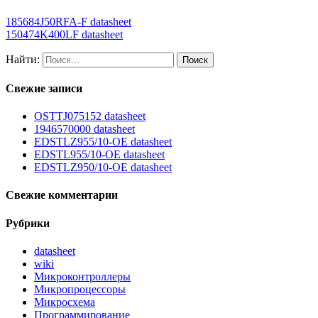
185684J50RFA-F datasheet
150474K400LF datasheet
Найти:
Свежие записи
OSTTJ075152 datasheet
1946570000 datasheet
EDSTLZ955/10-OE datasheet
EDSTL955/10-OE datasheet
EDSTLZ950/10-OE datasheet
Свежие комментарии
Рубрики
datasheet
wiki
Микроконтроллеры
Микропроцессоры
Микросхема
Программирование