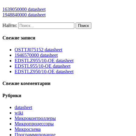
1639050000 datasheet
1948840000 datasheet
Найти:
Свежие записи
OSTTJ075152 datasheet
1946570000 datasheet
EDSTLZ955/10-OE datasheet
EDSTL955/10-OE datasheet
EDSTLZ950/10-OE datasheet
Свежие комментарии
Рубрики
datasheet
wiki
Микроконтроллеры
Микропроцессоры
Микросхема
Программирование