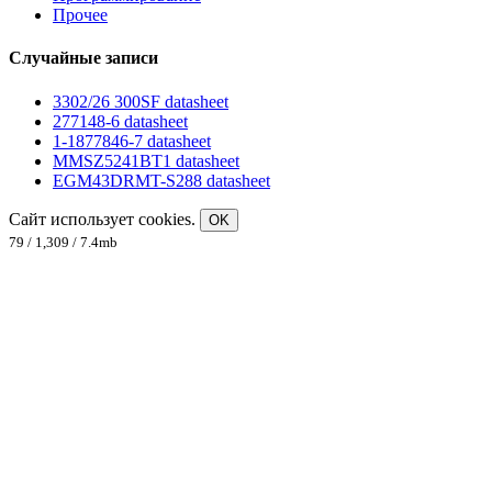
Прочее
Случайные записи
3302/26 300SF datasheet
277148-6 datasheet
1-1877846-7 datasheet
MMSZ5241BT1 datasheet
EGM43DRMT-S288 datasheet
Сайт использует cookies.
OK
79 / 1,309 / 7.4mb