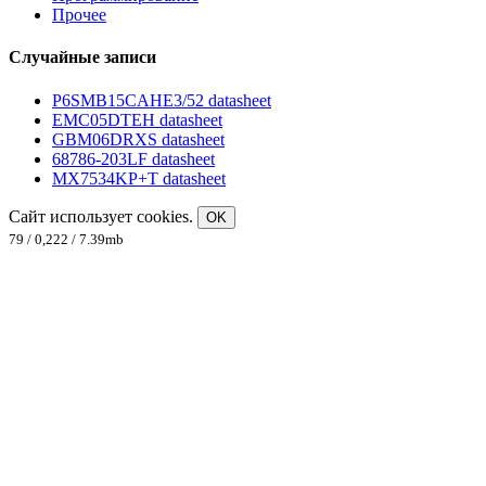
Прочее
Случайные записи
P6SMB15CAHE3/52 datasheet
EMC05DTEH datasheet
GBM06DRXS datasheet
68786-203LF datasheet
MX7534KP+T datasheet
Сайт использует cookies.
OK
79 / 0,222 / 7.39mb