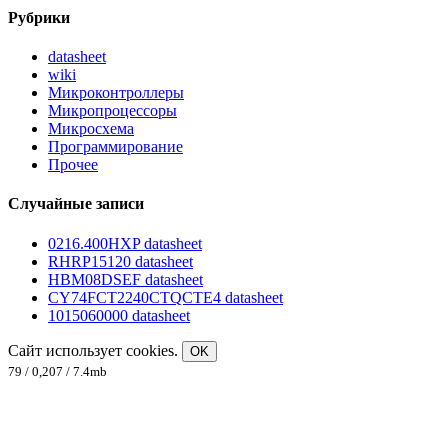
Рубрики
datasheet
wiki
Микроконтроллеры
Микропроцессоры
Микросхема
Программирование
Прочее
Случайные записи
0216.400HXP datasheet
RHRP15120 datasheet
HBM08DSEF datasheet
CY74FCT2240CTQCTE4 datasheet
1015060000 datasheet
Сайт использует cookies.
OK
79 / 0,207 / 7.4mb