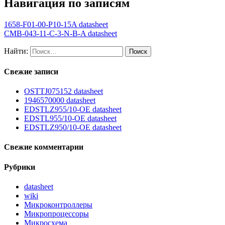
Навигация по записям
1658-F01-00-P10-15A datasheet
CMB-043-11-C-3-N-B-A datasheet
Найти:
Свежие записи
OSTTJ075152 datasheet
1946570000 datasheet
EDSTLZ955/10-OE datasheet
EDSTL955/10-OE datasheet
EDSTLZ950/10-OE datasheet
Свежие комментарии
Рубрики
datasheet
wiki
Микроконтроллеры
Микропроцессоры
Микросхема