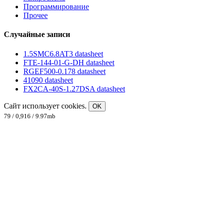
Программирование
Прочее
Случайные записи
1.5SMC6.8AT3 datasheet
FTE-144-01-G-DH datasheet
RGEF500-0.178 datasheet
41090 datasheet
FX2CA-40S-1.27DSA datasheet
Сайт использует cookies.
OK
79 / 0,916 / 9.97mb