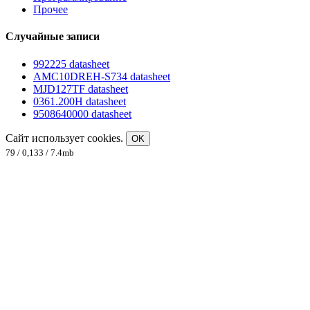
Прочее
Случайные записи
992225 datasheet
AMC10DREH-S734 datasheet
MJD127TF datasheet
0361.200H datasheet
9508640000 datasheet
Сайт использует cookies.
OK
79 / 0,133 / 7.4mb