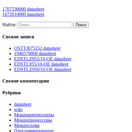
1707530000 datasheet
1672010000 datasheet
Найти:
Свежие записи
OSTTJ075152 datasheet
1946570000 datasheet
EDSTLZ955/10-OE datasheet
EDSTL955/10-OE datasheet
EDSTLZ950/10-OE datasheet
Свежие комментарии
Рубрики
datasheet
wiki
Микроконтроллеры
Микропроцессоры
Микросхема
Программирование