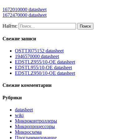
1672010000 datasheet
1672470000 datasheet
Найти:
Свежие записи
OSTTJ075152 datasheet
1946570000 datasheet
EDSTLZ955/10-OE datasheet
EDSTL955/10-OE datasheet
EDSTLZ950/10-OE datasheet
Свежие комментарии
Рубрики
datasheet
wiki
Микроконтроллеры
Микропроцессоры
Микросхема
Программирование