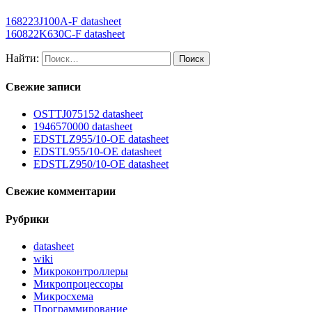
168223J100A-F datasheet
160822K630C-F datasheet
Найти:
Свежие записи
OSTTJ075152 datasheet
1946570000 datasheet
EDSTLZ955/10-OE datasheet
EDSTL955/10-OE datasheet
EDSTLZ950/10-OE datasheet
Свежие комментарии
Рубрики
datasheet
wiki
Микроконтроллеры
Микропроцессоры
Микросхема
Программирование