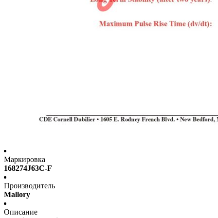
Маркировка
168274J63C-F
Производитель
Mallory
Описание