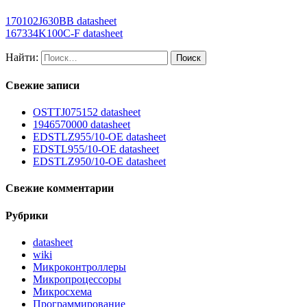
170102J630BB datasheet
167334K100C-F datasheet
Найти:
Свежие записи
OSTTJ075152 datasheet
1946570000 datasheet
EDSTLZ955/10-OE datasheet
EDSTL955/10-OE datasheet
EDSTLZ950/10-OE datasheet
Свежие комментарии
Рубрики
datasheet
wiki
Микроконтроллеры
Микропроцессоры
Микросхема
Программирование