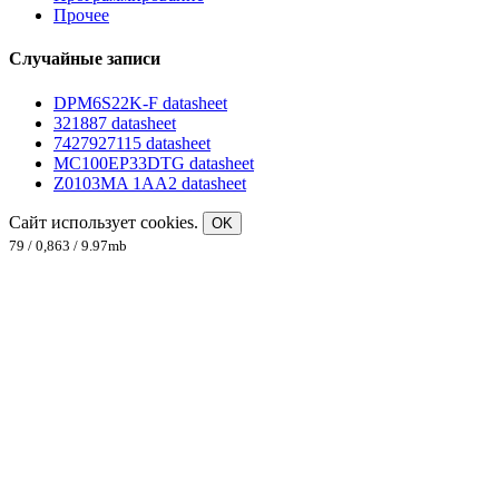
Прочее
Случайные записи
DPM6S22K-F datasheet
321887 datasheet
7427927115 datasheet
MC100EP33DTG datasheet
Z0103MA 1AA2 datasheet
Сайт использует cookies.
OK
79 / 0,863 / 9.97mb