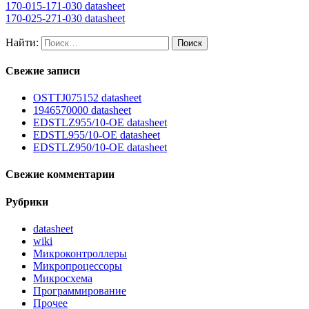
170-015-171-030 datasheet
170-025-271-030 datasheet
Найти:
Свежие записи
OSTTJ075152 datasheet
1946570000 datasheet
EDSTLZ955/10-OE datasheet
EDSTL955/10-OE datasheet
EDSTLZ950/10-OE datasheet
Свежие комментарии
Рубрики
datasheet
wiki
Микроконтроллеры
Микропроцессоры
Микросхема
Программирование
Прочее