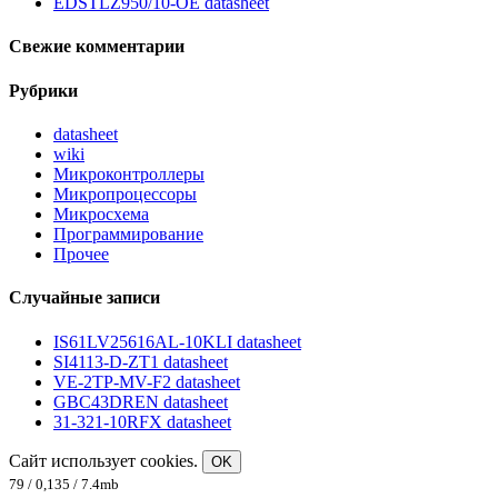
EDSTLZ950/10-OE datasheet
Свежие комментарии
Рубрики
datasheet
wiki
Микроконтроллеры
Микропроцессоры
Микросхема
Программирование
Прочее
Случайные записи
IS61LV25616AL-10KLI datasheet
SI4113-D-ZT1 datasheet
VE-2TP-MV-F2 datasheet
GBC43DREN datasheet
31-321-10RFX datasheet
Сайт использует cookies.
OK
79 / 0,135 / 7.4mb