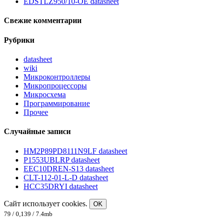
EDSTLZ950/10-OE datasheet
Свежие комментарии
Рубрики
datasheet
wiki
Микроконтроллеры
Микропроцессоры
Микросхема
Программирование
Прочее
Случайные записи
HM2P89PD8111N9LF datasheet
P1553UBLRP datasheet
EEC10DREN-S13 datasheet
CLT-112-01-L-D datasheet
HCC35DRYI datasheet
Сайт использует cookies.
OK
79 / 0,139 / 7.4mb