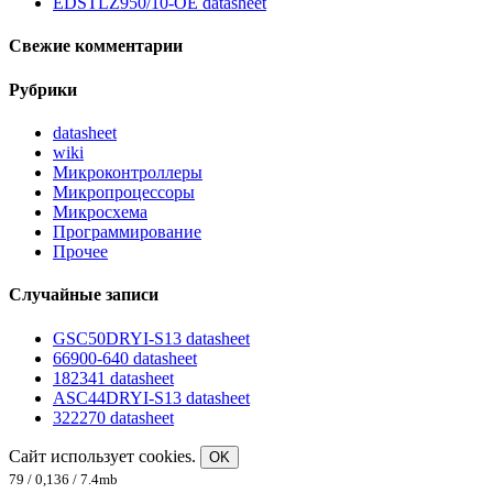
EDSTLZ950/10-OE datasheet
Свежие комментарии
Рубрики
datasheet
wiki
Микроконтроллеры
Микропроцессоры
Микросхема
Программирование
Прочее
Случайные записи
GSC50DRYI-S13 datasheet
66900-640 datasheet
182341 datasheet
ASC44DRYI-S13 datasheet
322270 datasheet
Сайт использует cookies.
OK
79 / 0,136 / 7.4mb