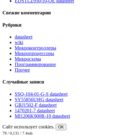
EDSTLZ950/10-OE datasheet
Свежие комментарии
Рубрики
datasheet
wiki
Микроконтроллеры
Микропроцессоры
Микросхема
Программирование
Прочее
Случайные записи
SSQ-104-01-G-S datasheet
SY55856UHG datasheet
GBJ1502-F datasheet
1470201-7 datasheet
MI1206K900R-10 datasheet
Сайт использует cookies.
OK
79 / 0,131 / 7.4mb