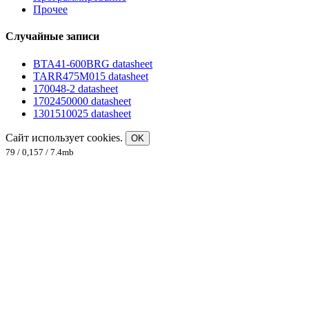
Прочее
Случайные записи
BTA41-600BRG datasheet
TARR475M015 datasheet
170048-2 datasheet
1702450000 datasheet
1301510025 datasheet
Сайт использует cookies.
OK
79 / 0,157 / 7.4mb