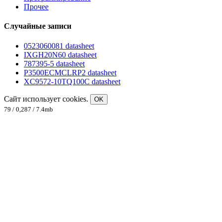
Прочее
Случайные записи
0523060081 datasheet
IXGH20N60 datasheet
787395-5 datasheet
P3500ECMCLRP2 datasheet
XC9572-10TQ100C datasheet
Сайт использует cookies.
OK
79 / 0,287 / 7.4mb