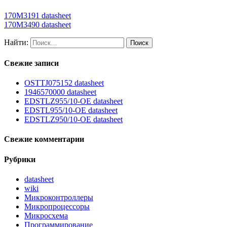
170M3191 datasheet
170M3490 datasheet
Найти:
Свежие записи
OSTTJ075152 datasheet
1946570000 datasheet
EDSTLZ955/10-OE datasheet
EDSTL955/10-OE datasheet
EDSTLZ950/10-OE datasheet
Свежие комментарии
Рубрики
datasheet
wiki
Микроконтроллеры
Микропроцессоры
Микросхема
Программирование