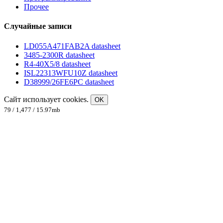
Прочее
Случайные записи
LD055A471FAB2A datasheet
3485-2300R datasheet
R4-40X5/8 datasheet
ISL22313WFU10Z datasheet
D38999/26FE6PC datasheet
Сайт использует cookies.
OK
79 / 1,477 / 15.97mb