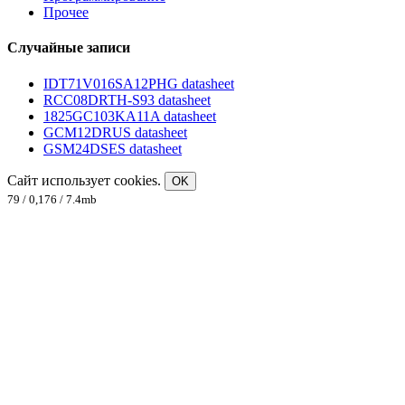
Прочее
Случайные записи
IDT71V016SA12PHG datasheet
RCC08DRTH-S93 datasheet
1825GC103KA11A datasheet
GCM12DRUS datasheet
GSM24DSES datasheet
Сайт использует cookies.
OK
79 / 0,176 / 7.4mb