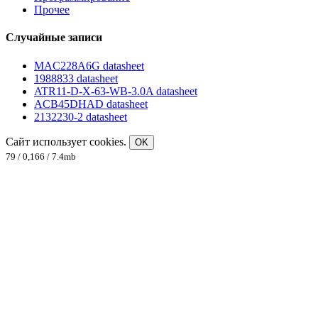
Прочее
Случайные записи
MAC228A6G datasheet
1988833 datasheet
ATR11-D-X-63-WB-3.0A datasheet
ACB45DHAD datasheet
2132230-2 datasheet
Сайт использует cookies.
OK
79 / 0,166 / 7.4mb