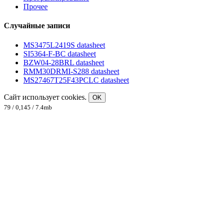
Прочее
Случайные записи
MS3475L2419S datasheet
SI5364-F-BC datasheet
BZW04-28BRL datasheet
RMM30DRMI-S288 datasheet
MS27467T25F43PCLC datasheet
Сайт использует cookies.
OK
79 / 0,145 / 7.4mb