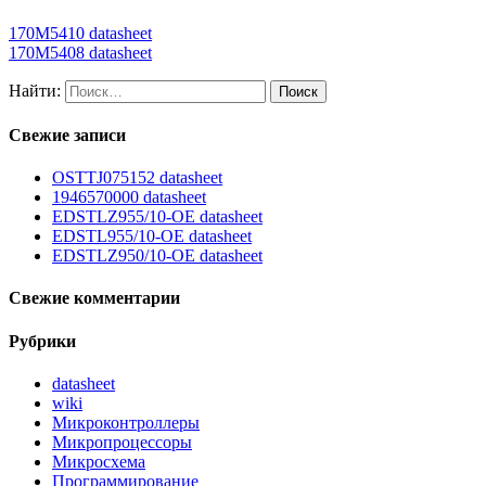
170M5410 datasheet
170M5408 datasheet
Найти:
Свежие записи
OSTTJ075152 datasheet
1946570000 datasheet
EDSTLZ955/10-OE datasheet
EDSTL955/10-OE datasheet
EDSTLZ950/10-OE datasheet
Свежие комментарии
Рубрики
datasheet
wiki
Микроконтроллеры
Микропроцессоры
Микросхема
Программирование