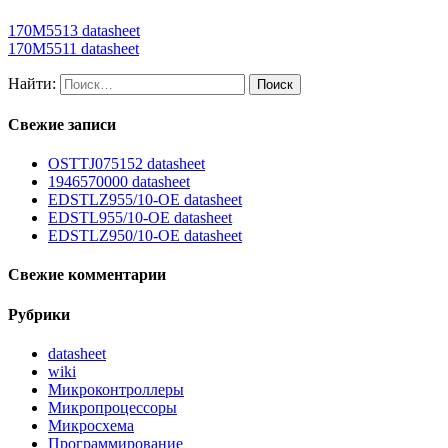
170M5513 datasheet
170M5511 datasheet
Найти:
Свежие записи
OSTTJ075152 datasheet
1946570000 datasheet
EDSTLZ955/10-OE datasheet
EDSTL955/10-OE datasheet
EDSTLZ950/10-OE datasheet
Свежие комментарии
Рубрики
datasheet
wiki
Микроконтроллеры
Микропроцессоры
Микросхема
Программирование