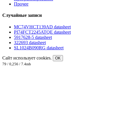
Прочее
Случайные записи
MC74VHCT139AD datasheet
PI74FCT2245ATQE datasheet
5917628-5 datasheet
322693 datasheet
SL1024B090RG datasheet
Сайт использует cookies.
OK
79 / 0,256 / 7.4mb