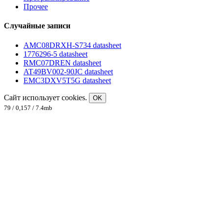
Прочее
Случайные записи
AMC08DRXH-S734 datasheet
1776296-5 datasheet
RMC07DREN datasheet
AT49BV002-90JC datasheet
EMC3DXV5T5G datasheet
Сайт использует cookies.
OK
79 / 0,157 / 7.4mb