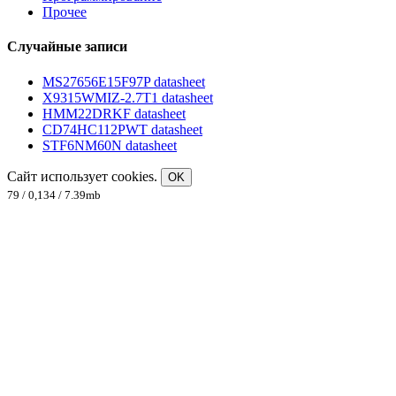
Прочее
Случайные записи
MS27656E15F97P datasheet
X9315WMIZ-2.7T1 datasheet
HMM22DRKF datasheet
CD74HC112PWT datasheet
STF6NM60N datasheet
Сайт использует cookies.
OK
79 / 0,134 / 7.39mb