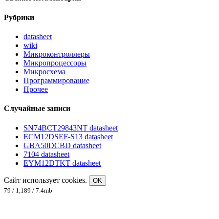
Рубрики
datasheet
wiki
Микроконтроллеры
Микропроцессоры
Микросхема
Программирование
Прочее
Случайные записи
SN74BCT29843NT datasheet
ECM12DSEF-S13 datasheet
GBA50DCBD datasheet
7104 datasheet
EYM12DTKT datasheet
Сайт использует cookies.
OK
79 / 1,189 / 7.4mb