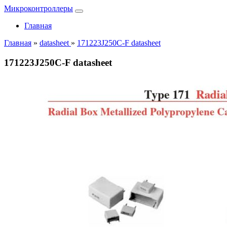
Микроконтроллеры
Главная
Главная
»
datasheet
»
171223J250C-F datasheet
171223J250C-F datasheet