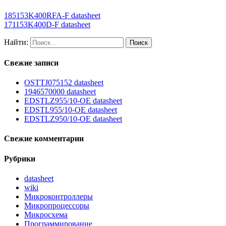
185153K400RFA-F datasheet
171153K400D-F datasheet
Найти:
Свежие записи
OSTTJ075152 datasheet
1946570000 datasheet
EDSTLZ955/10-OE datasheet
EDSTL955/10-OE datasheet
EDSTLZ950/10-OE datasheet
Свежие комментарии
Рубрики
datasheet
wiki
Микроконтроллеры
Микропроцессоры
Микросхема
Программирование