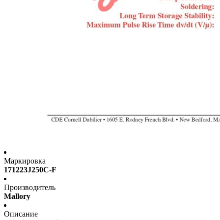
Маркировка
171223J250C-F
Производитель
Mallory
Описание