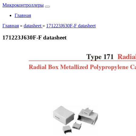
Микроконтроллеры
Главная
Главная
»
datasheet
»
171223J630F-F datasheet
171223J630F-F datasheet