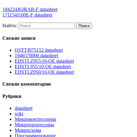
184224J63RAB-F datasheet
171154J160E-F datasheet
Найти:
Свежие записи
OSTTJ075152 datasheet
1946570000 datasheet
EDSTLZ955/10-OE datasheet
EDSTL955/10-OE datasheet
EDSTLZ950/10-OE datasheet
Свежие комментарии
Рубрики
datasheet
wiki
Микроконтроллеры
Микропроцессоры
Микросхема
Программирование