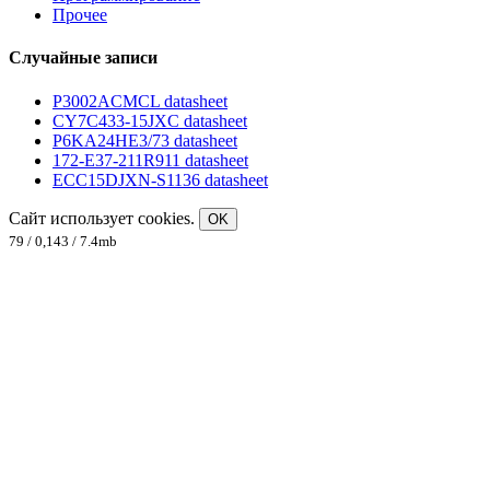
Прочее
Случайные записи
P3002ACMCL datasheet
CY7C433-15JXC datasheet
P6KA24HE3/73 datasheet
172-E37-211R911 datasheet
ECC15DJXN-S1136 datasheet
Сайт использует cookies.
OK
79 / 0,143 / 7.4mb