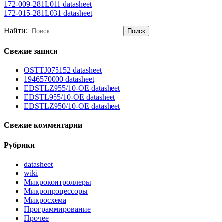
172-009-281L011 datasheet
172-015-281L031 datasheet
Найти:
Свежие записи
OSTTJ075152 datasheet
1946570000 datasheet
EDSTLZ955/10-OE datasheet
EDSTL955/10-OE datasheet
EDSTLZ950/10-OE datasheet
Свежие комментарии
Рубрики
datasheet
wiki
Микроконтроллеры
Микропроцессоры
Микросхема
Программирование
Прочее