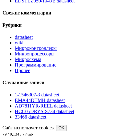
EDSTLZ950/10-OE datasheet
Свежие комментарии
Рубрики
datasheet
wiki
Микроконтроллеры
Микропроцессоры
Микросхема
Программирование
Прочее
Случайные записи
1-1546307-3 datasheet
EMA44DTMH datasheet
AD7811YR-REEL datasheet
HCC05DRYS-S734 datasheet
33466 datasheet
Сайт использует cookies.
OK
79 / 0,134 / 7.4mb