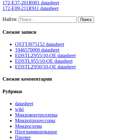
172-E37-201R001 datasheet
172-E09-211R911 datasheet
Найти:
Свежие записи
OSTTJ075152 datasheet
1946570000 datasheet
EDSTLZ955/10-OE datasheet
EDSTL955/10-OE datasheet
EDSTLZ950/10-OE datasheet
Свежие комментарии
Рубрики
datasheet
wiki
Микроконтроллеры
Микропроцессоры
Микросхема
Программирование
Прочее