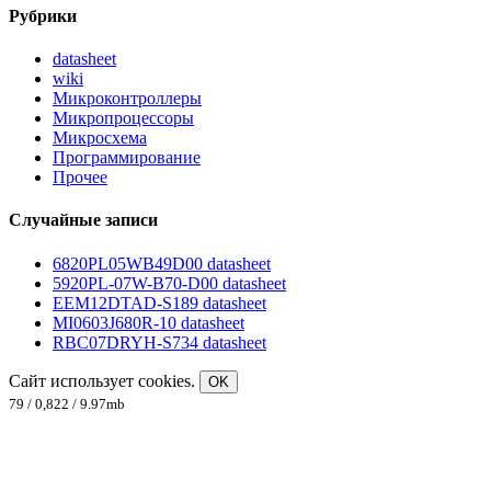
Рубрики
datasheet
wiki
Микроконтроллеры
Микропроцессоры
Микросхема
Программирование
Прочее
Случайные записи
6820PL05WB49D00 datasheet
5920PL-07W-B70-D00 datasheet
EEM12DTAD-S189 datasheet
MI0603J680R-10 datasheet
RBC07DRYH-S734 datasheet
Сайт использует cookies.
OK
79 / 0,822 / 9.97mb